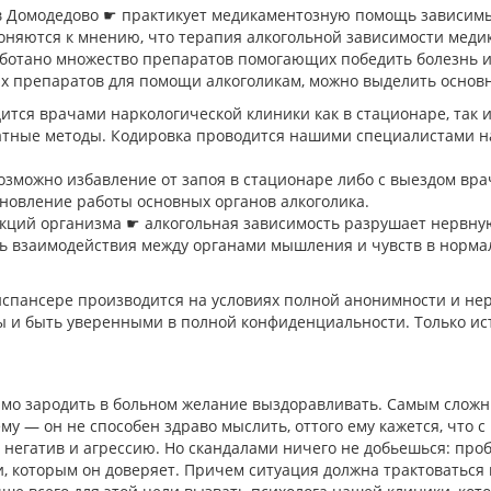
 Домодедово ☛ практикует медикаментозную помощь зависимым
лоняются к мнению, что терапия алкогольной зависимости ме
работано множество препаратов помогающих победить болезнь и
 препаратов для помощи алкоголикам, можно выделить основн
ится врачами наркологической клиники как в стационаре, так 
атные методы. Кодировка проводится нашими специалистами н
озможно избавление от запоя в стационаре либо с выездом вра
ановление работы основных органов алкоголика.
нкций организма ☛ алкогольная зависимость разрушает нервную
ть взаимодействия между органами мышления и чувств в норма
спансере производится на условиях полной анонимности и не
 и быть уверенными в полной конфиденциальности. Только ис
имо зародить в больном желание выздоравливать. Самым слож
му — он не способен здраво мыслить, оттого ему кажется, что с
егатив и агрессию. Но скандалами ничего не добьешься: пробле
, которым он доверяет. Причем ситуация должна трактоваться м