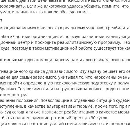
е всего для этой цели вызвать психолога нашей клиники, кото
оравливать. Если же алкоголика удалось убедить, помните, что
думал, и начинать его полное обследование.
я?
ивации зависимого человека к реальному участию в реабилита
боте частные организации, используя различные манипуляци
ционный центр и проходить реабилитационную программу. Нео
 суда, поэтому в такой мотивационной работе существует тонк
руктивных методов помощи наркоманам и алкоголикам, включа
тивационного кризиса для зависимого. Эту задачу решает его 
адача для семьи зависимого, учитывая то, что наркоманы очен
имо пройти определенную психологическую подготовку и полу
раниях Созависимых или на групповых занятиях с родственни
нном центре.
включены положения, позволяющие в отдельных ситуация суде
еступление, в качестве альтернативы тюрьме. Кроме того, при
о, суд сегодня также назначает реабилитацию в качестве меры
 быть наложен административный арест до 30 суток.
и является сочетание усилий семьи зависимого с использова