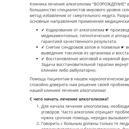
Клиника лечения алкоголизма "ВОЗРОЖДЕНИЕ" в
большинство специалистов мирового уровня ск
метод избавления от смертельного недуга. Раз
основные направления применения медицинских
✔︎ Кодирование от алкоголизма ☛ производ
медикаментозные, гипнотические и аппар
гарантией качественного результата.
✔︎ Снятие синдромов запоя и похмелья ☛ в
выведение токсинов из организма и восст
✔︎ Восстановление мозговой и нервной фу
Задача восстановительной терапии верну
клинике либо амбулаторно.
Помощь пациентам в нашем наркологическом ди
спокойно доверить нам решение своей проблемы
нашей клинике лечения алкоголизма!
С чего начать лечение алкоголизма?
Для начала лечения алкоголизма, необход
уговоров. Часто алкоголик отрицает пробле
нужна срочная помощь, нередко вызывают н
Говорить с больным должны только те люди