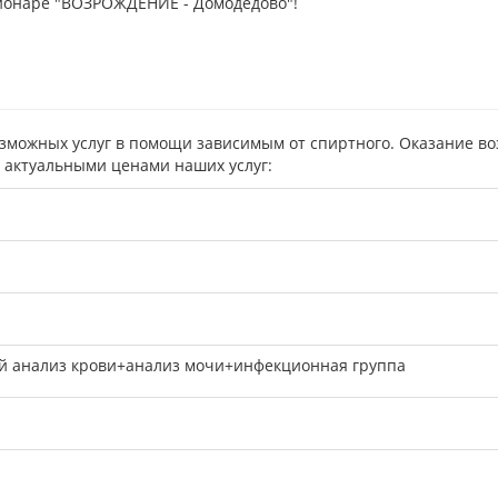
ционаре "ВОЗРОЖДЕНИЕ - Домодедово"!
ожных услуг в помощи зависимым от спиртного. Оказание возм
с актуальными ценами наших услуг:
й анализ крови+анализ мочи+инфекционная группа