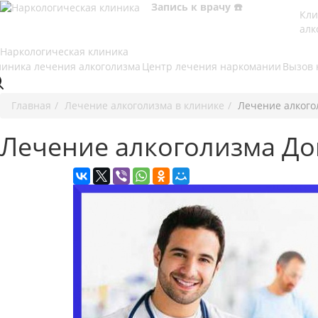
Запись к врачу ☎️
Кли
алк
линика лечения алкоголизма
Центр лечения наркомании
Вызов 
Главная
Лечение алкоголизма в клинике
Лечение алкого
Лечение алкоголизма Д