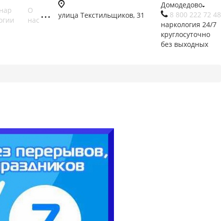
Домодедово
нар
О
8 800 222 72 48
улица Текстильщиков, 31
огии
нас
наркология 24/7
круглосуточно
без выходных