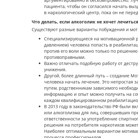
аргументированно и бескомпромиссно. Лучш
пациента, чтобы он согласился начать вызд
в наркологический центр, пока он не пере
Что делать, если алкоголик не хочет лечитьс
Существуют разные варианты побуждения и мот
Специализирующиеся на мотивационной ра
давлением) человека попасть в реабилита
против его воли можно только по решению
противоправными.
Важно отличать подобную работу от дест
унижения.
Другой, более длинный путь – создание Мо
человека начать лечение. Это непростая з
путем, родственникам зависимого необход
информацию и опыт можно получить на соб
каждом квалифицированном реабилитацио
В 2013 году в законодательство РФ были 
или алкоголизма для лиц, совершивших пр
ответственности за употребление спиртног
решения на потребителя наркотиков может
Наиболее оптимальным вариантом мотиваци
процессе профессионалов.