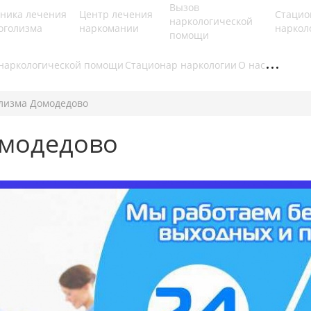
Вызов
ника лечения
Центр лечения
Стацио
наркологической
оголизма
наркомании
наркол
помощи
наркологической помощи
Стационар наркологии
О нас
лизма Домодедово
омодедово