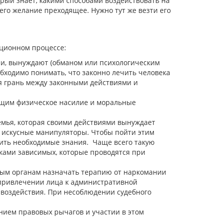
рый знает, какими способами воздействовать на
 его желание преходящее. Нужно тут же везти его
ционном процессе:
и, вынуждают (обманом или психологическим
бходимо понимать, что законно лечить человека
ая грань между законными действиями и
ющим физическое насилие и моральные
семья, которая своими действиями вынуждает
ь искусные манипуляторы. Чтобы пойти этим
чить необходимые знания. Чаще всего такую
ками зависимых, которые проводятся при
бным органам назначать терапию от наркомании
 привлечении лица к административной
 воздействия. При несоблюдении судебного
нием правовых рычагов и участии в этом